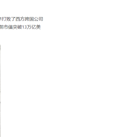
4. 拓展技术边界
5. 培养不可替代的"人类
优势"
6. 建立持续进化机制
行业趋势应对策略：