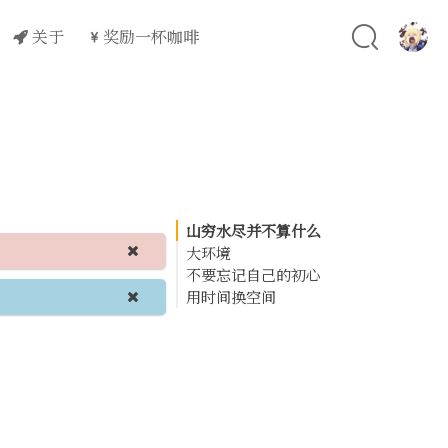
关于
奖励一杯咖啡
山穷水尽并不算什么
大环境
不要忘记自己的初心
用时间换空间
AI对我的建议
1. 从"编码执行者"转向"技
术架构师"
2. 强化AI时代的核心竞争
力
3. 构建人机协作新范式