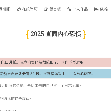
相册
在线简历
留言板
个人作品
监控
2025 直面内心恐惧
间于
11 月前
。文章内容已经很陈旧了，也许不再适用！
完预计需要
3 分钟 32 秒
。文章篇幅适中，可以放心阅读。
吐槽近期我的蕉绿，来给未来的自己留一个日志记录~
忽略我的这些废话~