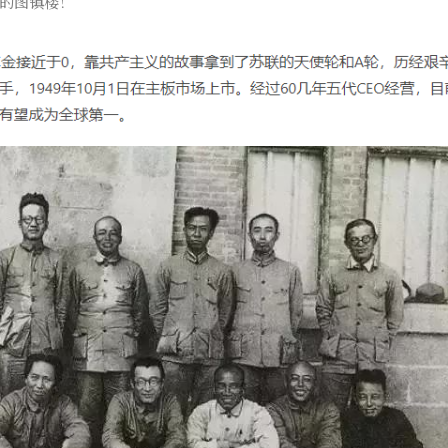
的图镇楼！