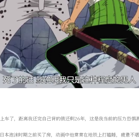
点上车了，距离我还完自己背的债还剩26年，这是我当前的压力恐惧
日本泡沫时期之前买了房，动画中他常常在地铁上打瞌睡，疲惫不