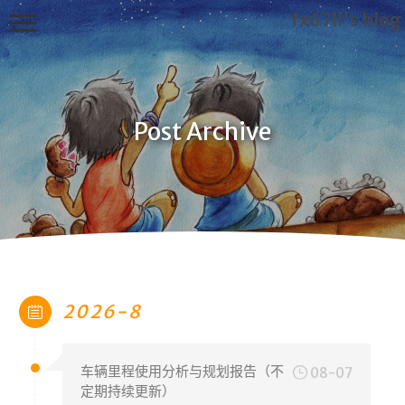
fx67ll's blog
Post Archive
T
h
i
s
f
x
6
7
2026-8
l
l's
B
车辆里程使用分析与规划报告（不
08-07
l
定期持续更新）
o