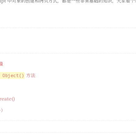
Script 中对象的创建和拷贝方式，都是一些非常基础的知识，大家看个
量
方法
 Object()
reate()
+）