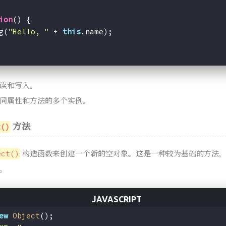
ion
(
) 
{
g(
"Hello, "
 + 
this
.name);
读和写入。
同属性和方法的多个实例。
方法
t()
构造函数来创建一个新的空对象。这是一种较为基础的方法
ect()
。
ew
Object
();