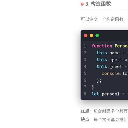
3. 构造函数
可以定义一个构造函数
function
Perso
this
.name = 
this
.age = a
this
.greet =
console
.lo
  };
}
let
 person1 = 
优点
：适合创建多个具有
缺点
：每个实例都会重新