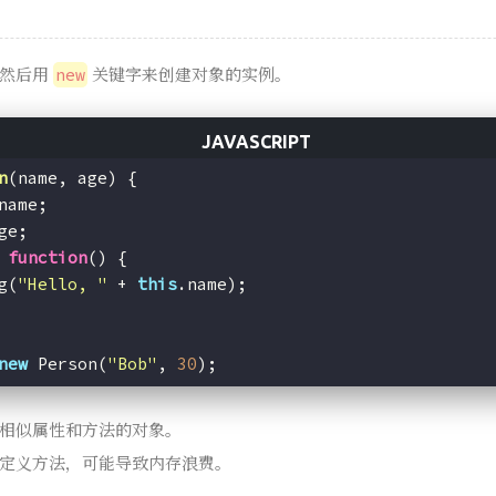
，然后用
关键字来创建对象的实例。
new
n
(
name, age
) 
{
name;
ge;
 
function
(
) 
{
g(
"Hello, "
 + 
this
.name);
new
 Person(
"Bob"
, 
30
);
相似属性和方法的对象。
定义方法，可能导致内存浪费。