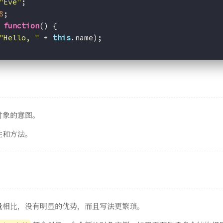
"Eve"
;
8
;
 
function
(
) 
{
"Hello, "
 + 
this
.name);
对象的意图。
性和方法。
量相比，没有明显的优势，而且写法更繁琐。