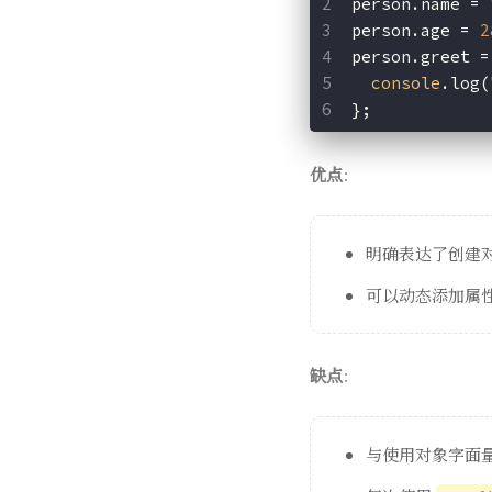
person.name = 
person.age = 
2
person.greet =
console
.log(
};
优点
：
明确表达了创建
可以动态添加属
缺点
：
与使用对象字面