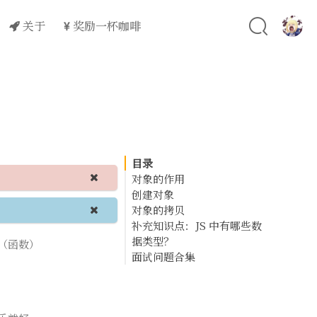
关于
奖励一杯咖啡
目录
对象的作用
创建对象
对象的拷贝
1. 对象字面量
补充知识点：JS 中有哪些数
2. 使用 new Object() 方
深拷贝与浅拷贝的区别
据类型？
法
如何实现深拷贝
法（函数）
面试问题合集
3. 构造函数
开发中如何避免浅拷贝
基本数据类型（Primitive
比较 new Object() 和 {}
4. Object.create()
展开运算符是深拷贝还是浅
types）
5. 类（ES6+）
拷贝
引用数据类型（Referenc
e types）
示例：对象的浅拷贝