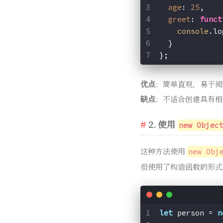
age
: 
25
,
greet
: 
funct
console
.lo
  }
};
优点
：简单直观，易于阅
缺点
：不适合创建具有相
2. 使用
new Objec
这种方法使用
new Obj
但使用了构造函数的形式
let
 person = 
n