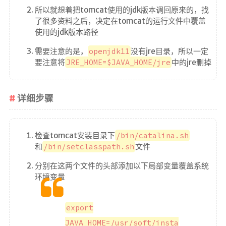
g!
所以就想着把tomcat使用的jdk版本调回原来的，找
了很多资料之后，决定在tomcat的运行文件中覆盖
使用的jdk版本路径
需要注意的是，
openjdk11
没有jre目录，所以一定
要注意将
JRE_HOME=$JAVA_HOME/jre
中的jre删掉
首页
详细步骤
文章
归档
检查tomcat安装目录下
/bin/catalina.sh
分类
和
/bin/setclasspath.sh
文件
分别在这两个文件的头部添加以下局部变量覆盖系统
标签
环境变量
心情
export
相册
JAVA_HOME=/usr/soft/insta