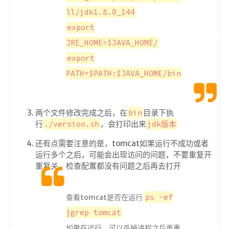
在线简历
ll/jdk1.8.0_144
留言板
export
个人作品
JRE_HOME=$JAVA_HOME/
监控
export
PATH=$PATH:$JAVA_HOME/bin
系统状态
服务监控
两个文件修改完成之后，在
bin
目录下执
日常通勤
行
./version.sh
，会打印出来
jdk版本
还有点需要注意的是，tomcat如果运行不成功或者
关于
运行多个之后，可能会出现访问的问题，不要重复开
重复关，检查配置都没有问题之后再去打开
我
MAP
ps -ef
查看tomcat是否在运行
RSS
|grep tomcat
如果在运行，可以杀掉进程之后再重