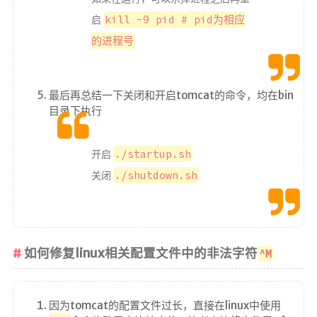
奖励一杯
kill -9 pid # pid为相应
启
咖啡
的进程号
©
2
0
最后再总结一下关闭和开启tomcat的命令，均在bin
2
目录下执行
6
f
x
6
./startup.sh
开启
7
./shutdown.sh
关闭
l
l
如何修复linux相关配置文件中的非法字符
^M
因为tomcat的配置文件过长，直接在linux中使用