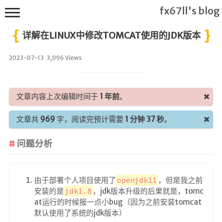
fx67ll's blog
详解在LINUX中修改TOMCAT使用的JDK版本
2023-07-13
3,096 Views
T
h
文章内容上次编辑时间于
1 年前
。
i
s
文章共
969
字，阅读完预计需要
1 分钟 37 秒
。
f
x
问题分析
6
7
l
由于部署个人项目使用了
openjdk11
，但是我之前
l's
安装的是
jdk1.8
，jdk版本升级的后果就是，tomc
B
at运行的时候报一点小bug（因为之前安装tomcat
l
默认使用了系统的jdk版本）
o