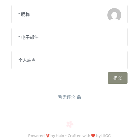
Powered
by
Halo
•
Crafted with
by
LIlGG