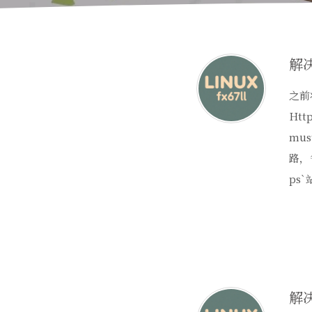
之前
Htt
mu
路，
ps