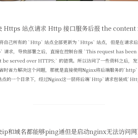
将自己所有的 `Http` 站点全部更新为 `Https` 站点，但是在请
p` 请求，导致部署之后，直接在控制台报 `This request has been blo
st be served over HTTPS;` 的错误。所以访问了一些资料之
省时省力解决这个问题，那就是直接使用Nginx将后端服务的`http`
`站点的一个目录下，经过Nginx这一层将后端`Http`请求包装成`Https`