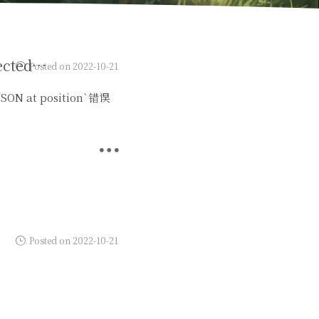
解决使用`npm install`或`npm i`命令之后报`Unexpected token in JSON at position`错误的问题
Posted on 2022-10-21
ON at position`错误
Posted on 2022-10-21