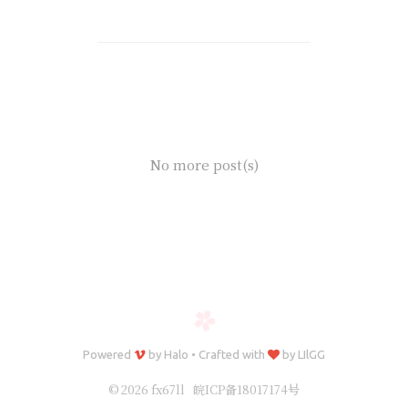
No more post(s)
Powered
by
Halo
•
Crafted with
by
LIlGG
© 2026 fx67ll
皖ICP备18017174号