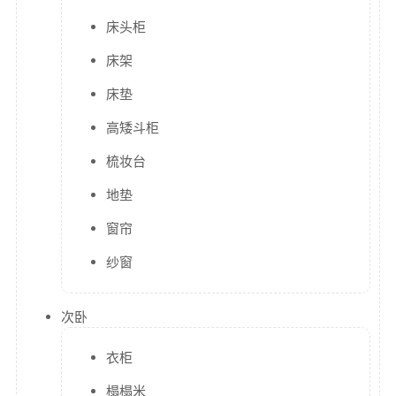
奖励一杯
床头柜
咖啡
床架
©
2
床垫
0
2
高矮斗柜
6
f
梳妆台
x
6
地垫
7
l
窗帘
l
纱窗
次卧
衣柜
榻榻米