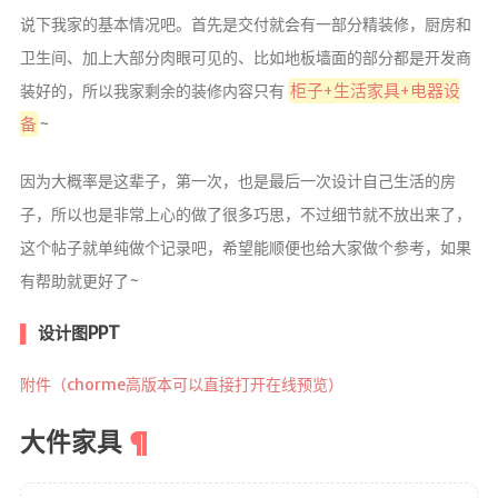
g!
说下我家的基本情况吧。首先是交付就会有一部分精装修，厨房和
卫生间、加上大部分肉眼可见的、比如地板墙面的部分都是开发商
柜子+生活家具+电器设
装好的，所以我家剩余的装修内容只有
备
~
因为大概率是这辈子，第一次，也是最后一次设计自己生活的房
首页
子，所以也是非常上心的做了很多巧思，不过细节就不放出来了，
文章
这个帖子就单纯做个记录吧，希望能顺便也给大家做个参考，如果
归档
有帮助就更好了~
分类
设计图PPT
标签
附件（chorme高版本可以直接打开在线预览）
心情
大件家具
相册