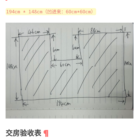
194cm * 148cm（凹进来：60cm*60cm）
交房验收表