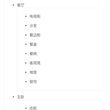
在线简历
客厅
留言板
电视柜
个人作品
沙发
监控
餐边柜
系统状态
餐桌
服务监控
餐椅
日常通勤
客用凳
关于
地垫
我
窗帘
MAP
主卧
RSS
衣柜