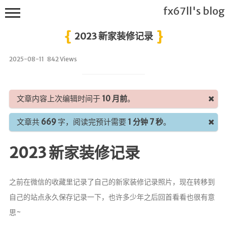
fx67ll's blog
2023 新家装修记录
2025-08-11
842 Views
T
h
文章内容上次编辑时间于
10 月前
。
i
s
文章共
669
字，阅读完预计需要
1 分钟 7 秒
。
f
x
2023 新家装修记录
6
7
l
之前在微信的收藏里记录了自己的新家装修记录照片，现在转移到
l's
自己的站点永久保存记录一下，也许多少年之后回首看看也很有意
B
l
思~
o