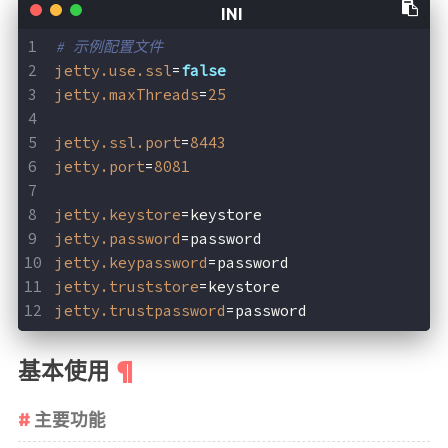
# 示例配置文件
jetty.use.ssl
=
false
jetty.maxThreads
=
25
jetty.ssl.port
=
8443
jetty.port
=
8081
jetty.keystore
=keystore
jetty.password
=password
jetty.keypassword
=password
jetty.truststore
=keystore
jetty.trustpassword
=password
基本使用
主要功能