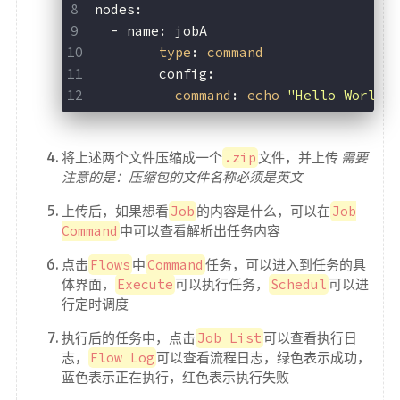
nodes:
  - name: jobA
type
: 
command
	config:
command
: 
echo
"Hello World"
将上述两个文件压缩成一个
.zip
文件，并上传
需要
注意的是：压缩包的文件名称必须是英文
上传后，如果想看
Job
的内容是什么，可以在
Job
Command
中可以查看解析出任务内容
点击
Flows
中
Command
任务，可以进入到任务的具
体界面，
Execute
可以执行任务，
Schedul
可以进
行定时调度
执行后的任务中，点击
Job List
可以查看执行日
志，
Flow Log
可以查看流程日志，绿色表示成功，
蓝色表示正在执行，红色表示执行失败