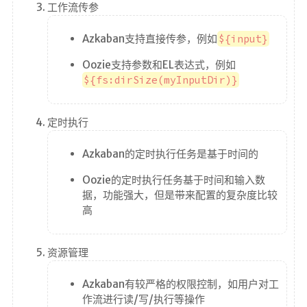
咖啡
工作流传参
©
Azkaban支持直接传参，例如
${input}
2
0
Oozie支持参数和EL表达式，例如
2
${fs:dirSize(myInputDir)}
6
f
x
6
定时执行
7
l
Azkaban的定时执行任务是基于时间的
l
Oozie的定时执行任务基于时间和输入数
据，功能强大，但是带来配置的复杂度比较
高
资源管理
Azkaban有较严格的权限控制，如用户对工
作流进行读/写/执行等操作