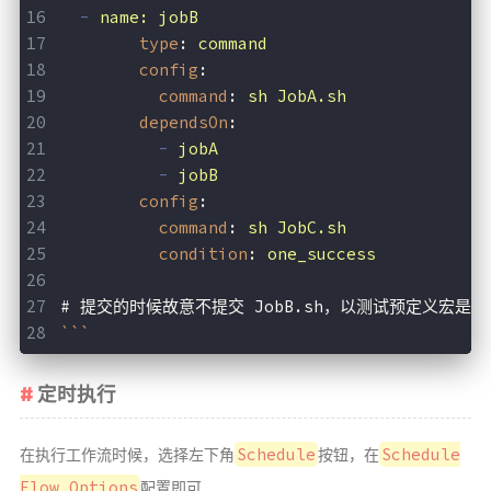
-
name: jobB
type
: 
command
config
:
command
: 
sh JobA.sh
dependsOn
:
-
jobA
-
jobB
config
:
command
: 
sh JobC.sh
condition
: 
one_success
# 提交的时候故意不提交 JobB.sh，以测试预定义宏是否
```
定时执行
Schedule
Schedule
在执行工作流时候，选择左下角
按钮，在
Flow Options
配置即可