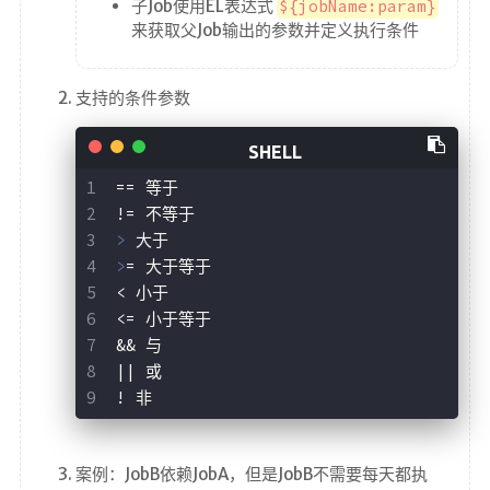
子Job使用EL表达式
${jobName:param}
来获取父Job输出的参数并定义执行条件
支持的条件参数
== 等于
!= 不等于
>
 大于
>
= 大于等于
< 小于
<= 小于等于
&& 与
|| 或
! 非
案例：JobB依赖JobA，但是JobB不需要每天都执