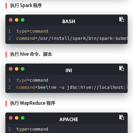
执行 Spark 程序
type
=
command
command
=/usr/install/spark/bin/spark-submit
执行 hive 命令、脚本
type
=command
command
=beeline -u jdbc:hive://localhost:
77
执行 MapReduce 程序
type
=command