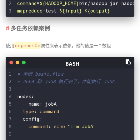
command
=
${HADOOP_HOME}
bin/hadoop jar hadoop
mapreduce
-test 
${input}
${output}
多任务依赖案例
dependsOn
使用
属性来表示依赖，他的值是一个数组
# 示例 basic.flow
# JobA 和 JobB 执行完了，才能执行 JobC
nodes:
  - name: jobA
type
: 
command
  config:
command
: 
echo
"I’m JobA"