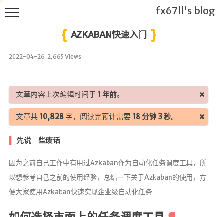
fx67ll's blog
AZKABAN快速入门
2022-04-26
2,665 Views
T
h
文章内容上次编辑时间于
1 年前
。
i
s
文章共
10,828
字，阅读完预计需要
18 分钟 3 秒
。
f
x
先说一些废话
6
7
因为之前自己工作中有用过Azkaban作为自动化任务调度工具，所
l
以想参考自己之前的使用经验，总结一下关于Azkaban的使用，方
l's
B
便大家使用Azkaban快速实现企业级自动化任务
l
o