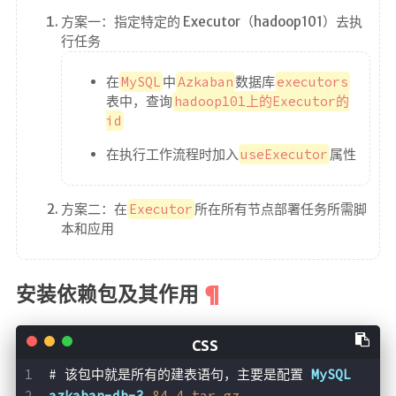
方案一：指定特定的 Executor（hadoop101）去执
行任务
在
MySQL
中
Azkaban
数据库
executors
表中，查询
hadoop101上的Executor的
id
在执行工作流程时加入
useExecutor
属性
方案二：在
Executor
所在所有节点部署任务所需脚
本和应用
安装依赖包及其作用
# 该包中就是所有的建表语句，主要是配置 
MySQL
azkaban-db-3
.84
.4
.tar
.gz