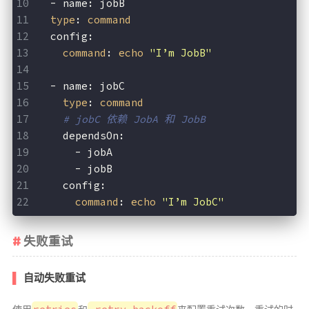
  - name: jobB
type
: 
command
  config:
command
: 
echo
"I’m JobB"
  - name: jobC
type
: 
command
# jobC 依赖 JobA 和 JobB
    dependsOn:
      - jobA
      - jobB
    config:
command
: 
echo
"I’m JobC"
失败重试
自动失败重试