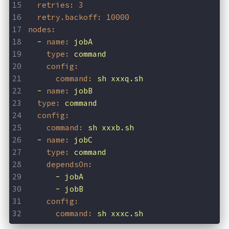
retries:
3
retry.backoff:
10000
nodes:
-
name:
jobA
type:
command
config:
command:
sh
xxxq.sh
-
name:
jobB
type:
command
config:
command:
sh
xxxb.sh
-
name:
jobC
type:
command
dependsOn:
-
jobA
-
jobB
config:
command:
sh
xxxc.sh