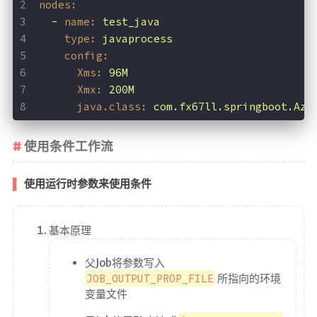
nodes:
-
name:
test_java
type:
javaprocess
config:
Xms:
96M
Xmx:
200M
java.class:
com.fx67ll.springboot.Azk
使用条件工作流
使用运行时参数来使用条件
基本原理
父Job将参数写入
JOB_OUTPUT_PROP_FILE
所指向的环境
变量文件