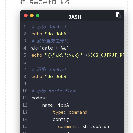
行，只需要每个周一执行
# 示例 JobA.sh
echo
"do JobA"
# 获取当前是周几
wk=`date + %w`
echo
"{\"wk\":
$wk
}"
 >
$JOB_OUTPUT_PROP
# 示例 JobB.sh
echo
"do JobB"
# 示例 basic.flow
nodes:
  - name: jobA
type
: 
command
	config:
command
: sh JobA.sh