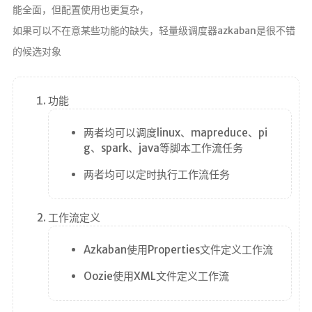
在线简历
能全面，但配置使用也更复杂，
留言板
如果可以不在意某些功能的缺失，轻量级调度器azkaban是很不错
的候选对象
个人作品
监控
功能
系统状态
服务监控
两者均可以调度linux、mapreduce、pi
g、spark、java等脚本工作流任务
关于
两者均可以定时执行工作流任务
我
工作流定义
MAP
Azkaban使用Properties文件定义工作流
RSS
Oozie使用XML文件定义工作流
奖励一杯