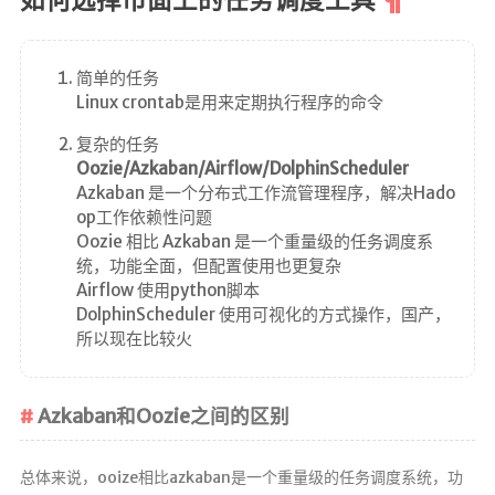
如何选择市面上的任务调度工具
g!
简单的任务
Linux crontab是用来定期执行程序的命令
复杂的任务
Oozie/Azkaban/Airflow/DolphinScheduler
首页
Azkaban 是一个分布式工作流管理程序，解决Hado
op工作依赖性问题
文章
Oozie 相比 Azkaban 是一个重量级的任务调度系
统，功能全面，但配置使用也更复杂
归档
Airflow 使用python脚本
DolphinScheduler 使用可视化的方式操作，国产，
分类
所以现在比较火
标签
Azkaban和Oozie之间的区别
心情
相册
总体来说，ooize相比azkaban是一个重量级的任务调度系统，功