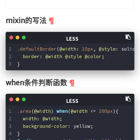
g!
mixin的写法
.defaultBorder
(
@width
: 
10px
, 
@style
: solid,
首页
border
: 
@width
@style
@color
;
}
文章
归档
when条件判断函数
分类
标签
.area
(
@width
) 
when
(
@width
 <= 
200px
){
width
: 
@width
;
心情
background-color
: yellow;
相册
}