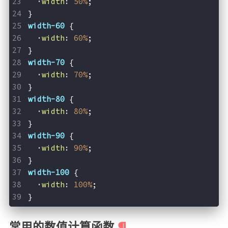
  ·
width
: 
50%
;
}
width-60
 {
  ·
width
: 
60%
;
}
width-70
 {
  ·
width
: 
70%
;
}
width-80
 {
  ·
width
: 
80%
;
}
width-90
 {
  ·
width
: 
90%
;
}
width-100
 {
  ·
width
: 
100%
;
}
常用的数值计算函数