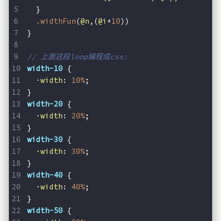
咖啡
  }
©
.widthFun
(
@n
,(
@i
+
10
))
2
}
0
2
// 上面这段loop编程成css:
6
f
width-10
 {
x
  ·
width
: 
10%
;
6
}
7
width-20
 {
l
l
  ·
width
: 
20%
;
}
width-30
 {
  ·
width
: 
30%
;
}
width-40
 {
  ·
width
: 
40%
;
}
width-50
 {