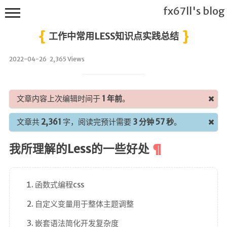
fx67ll's blog
工作中常用LESS知识点实践总结
2022-04-26
2,365 Views
T
h
文章内容上次编辑时间于
1 年前
。
i
s
文章共
2,361
字，阅读完预计需要
3 分钟 57 秒
。
f
x
我所理解的Less的一些好处
6
7
l
函数式编程css
l's
B
自定义变量用于整体主题调整
l
o
嵌套语法简化开发复杂度