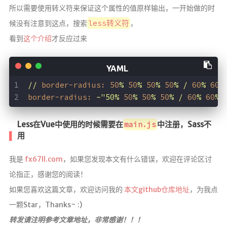
所以需要使用转义符来保证这个属性的值原样输出，一开始做的时
less转义符
候没有注意到这点，搜索
，
看到
这个介绍
才反应过来
//
border-radius:
50
%
50
%
50
%
50
%
/
60
%
60
%
border-radius:
~"50%
50
%
50
%
50
%
/
60
%
60
%
Less在Vue中使用的时候需要在
main.js
中注册，Sass不
用
我是
fx67ll.com
，如果您发现本文有什么错误，欢迎在评论区讨
论指正，感谢您的阅读！
如果您喜欢这篇文章，欢迎访问我的
本文github仓库地址
，为我点
一颗Star，Thanks~ :)
转发请注明参考文章地址，非常感谢！！！