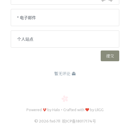
Powered
by
Halo
•
Crafted with
by
LIlGG
© 2026 fx67ll
皖ICP备18017174号