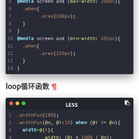
@media
 screen and (
max-width
: 
200px
){
在线简历
.when
{
留言板
.area
(
100px
);
个人作品
  }
}
监控
@media
 screen and (
min-width
: 
201px
){
.when
{
系统状态
.area
(
210px
);
服务监控
  }
}
关于
loop循环函数
我
MAP
RSS
.widthFun
(
100
);
.widthFun
(
@n
, 
@i
:
10
) 
when
 (
@i
 <= 
@n
){
width-
@{i}
{
奖励一杯
width
: (
@i
 * 
100%
 / 
@n
);