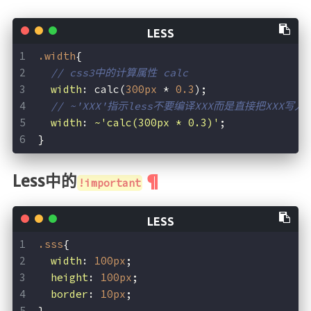
.width
{
// css3中的计算属性 calc
width
: calc(
300px
 * 
0.3
);     
// ~'XXX'指示less不要编译XXX而是直接把XXX写入
width
: 
~'calc(300px * 0.3)'
;  
}
Less中的
!important
.sss
{
width
: 
100px
;
height
: 
100px
;
border
: 
10px
;
}