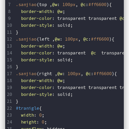
.sanjiao
(top ,
@w
: 
100px
, 
@c
:
#ff6600
){
border-width
: 
@w
;
border-color
: transparent transparent 
@c
 
border-style
: solid;
}
.sanjiao
(left ,
@w
: 
100px
, 
@c
:
#ff6600
){
border-width
: 
@w
;
border-color
: transparent  
@c
  transparen
border-style
: solid;
}
.sanjiao
(right ,
@w
: 
100px
, 
@c
:
#ff6600
){
border-width
: 
@w
;
border-color
: transparent transparent tra
border-style
: solid;
}
#tranigle
{
width
: 
0
;
height
: 
0
;
overflow
: hidden;