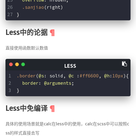
.sanjiao
(right)
}
Less中的论据
直接使用函数默认数值
.border
(
@s
: solid, 
@c
 :
#ff6600
, 
@h
:
10px
){
border
: 
@arguments
;
}
Less中免编译
具体的使用场景就是calc在less中的使用，calc在scss中可以按照c
ss的样式直接去写