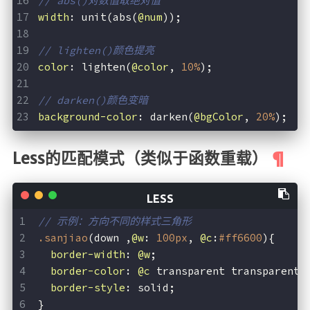
// abs()对数值取绝对值
width
: unit(abs(
@num
));
// lighten()颜色提亮
color
: lighten(
@color
, 
10%
);
// darken()颜色变暗
background-color
: darken(
@bgColor
, 
20%
);
Less的匹配模式（类似于函数重载）
// 示例：方向不同的样式三角形
.sanjiao
(down ,
@w
: 
100px
, 
@c
:
#ff6600
){
border-width
: 
@w
;
border-color
: 
@c
 transparent transparent 
border-style
: solid;
}