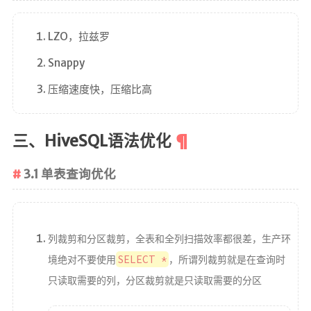
在线简历
留言板
LZO，拉兹罗
个人作品
Snappy
监控
压缩速度快，压缩比高
系统状态
服务监控
三、HiveSQL语法优化
关于
3.1 单表查询优化
我
MAP
列裁剪和分区裁剪，全表和全列扫描效率都很差，生产环
RSS
SELECT *
境绝对不要使用
，所谓列裁剪就是在查询时
只读取需要的列，分区裁剪就是只读取需要的分区
奖励一杯