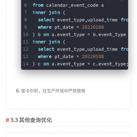
from
 calendar_event_code a
inner
join
 (
select
 event_type,upload_time 
from
 
where
 pt_date = 
20220108
) b 
on
 a.event_type = b.event_type
inner
join
 (
select
 event_type,upload_time 
from
 
where
 pt_date = 
20220108
) c 
on
 a.event_type = c.event_type;
笛卡尔积，在生产环境中严禁使用
3.3 其他查询优化