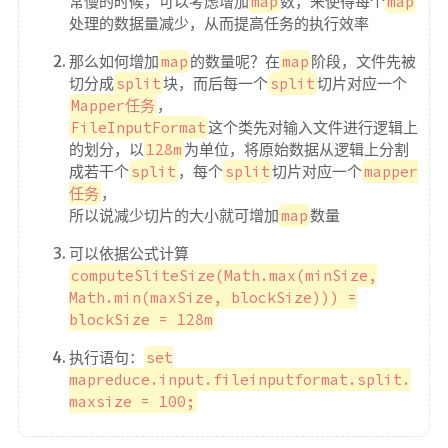
常慢的时候，可以考虑增加
map
数，来使得每个
map
处理的数据量减少，从而提高任务的执行效率
那么如何增加
map
的数量呢？在
map
阶段，文件先被
切分成
split
块，而后每一个
split
切片对应一个
Mapper任务
，
FileInputFormat
这个类先对输入文件进行逻辑上
的划分，以
128m
为单位，将原始数据从逻辑上分割
成若干个
split
，每个
split
切片对应一个
mapper
任务
，
所以说减少切片的大小就可增加
map
数量
可以依据公式计算
computeSliteSize(Math.max(minSize,
Math.min(maxSize, blockSize))) =
blockSize = 128m
执行语句：
set
mapreduce.input.fileinputformat.split.
maxsize = 100;