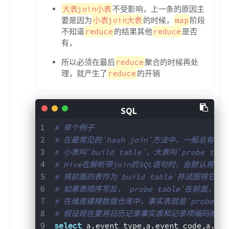
大表join小表
不受影响，上一条的原因主
要是因为
小表join大表
的时候，
map
阶段
不知道
reduce
的结果其他
reduce
是否
有，
所以必须在最后
reduce
聚合的时候再处
理，就产生了
reduce
的开销
# 举个例子
# 在最常见的`hash join`方法中，一般总
# 小表叫`build table`，大表叫`probe tabl
# Hive在解析带join的SQL语句时，会默认将最后一
# 将前面的表作为`build table`并试图将它们
# 如果表顺序写反，`probe table`在前面，
# 在维度建模数据仓库中，事实表就是`probe tabl
# 假设现在要将日历记录事实表和记录项编码维度表来
select
 a.event_type,a.event_code,a.ev