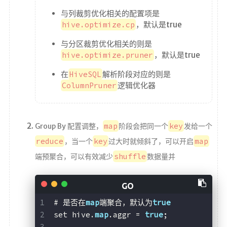
咖啡
与列裁剪优化相关的配置项是
©
hive.optimize.cp
，默认是true
2
0
与分区裁剪优化相关的则是
2
hive.optimize.pruner
，默认是true
6
f
在
HiveSQL
解析阶段对应的则是
x
ColumnPruner
逻辑优化器
6
7
l
l
map
key
Group By 配置调整，
阶段会把同一个
发给一个
reduce
key
map
，当一个
过大时就倾斜了，可以开启
shuffle
端预聚合，可以有效减少
数据量并
# 是否在
map
端聚合，默认为
true
set hive.
map
.aggr = 
true
;