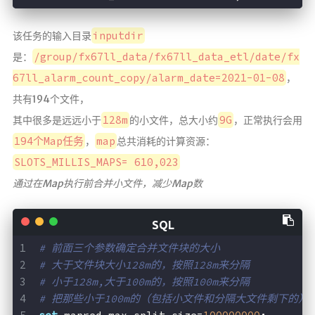
inputdir
该任务的输入目录
/group/fx67ll_data/fx67ll_data_etl/date/fx
是：
67ll_alarm_count_copy/alarm_date=2021-01-08
，
共有194个文件，
128m
9G
其中很多是远远小于
的小文件，总大小约
，正常执行会用
194个Map任务
map
，
总共消耗的计算资源：
SLOTS_MILLIS_MAPS= 610,023
通过在Map执行前合并小文件，减少Map数
# 前面三个参数确定合并文件块的大小
# 大于文件块大小128m的，按照128m来分隔 
# 小于128m,大于100m的，按照100m来分隔
# 把那些小于100m的（包括小文件和分隔大文件剩下的）