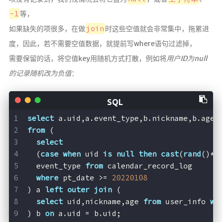
-1
等，
join
如果缺失的项很多，在做
时这些空值就会非常集中，拖累进
度，因此，若不需要空值数据，就提前写where语句过滤掉，
需要保留的话，将空值key用随机方式打散，例如将
用户ID为null
的记录随机改为负值
：
select
 a.uid,a.event_type,b.nickname,b.age
from
 (
select
  (
case
when
 uid 
is
null
then
cast
(
rand
()*
-
  event_type 
from
 calendar_record_log
where
 pt_date >= 
20220108
) a 
left
outer
join
 (
select
 uid,nickname,age 
from
 user_info 
wh
) b 
on
 a.uid = b.uid;