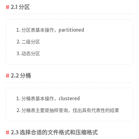
g!
2.1 分区
分区表基本操作，partitioned
二级分区
首页
动态分区
文章
2.2 分桶
归档
分类
分桶表基本操作，clustered
标签
分桶表主要是抽样查询，找出具有代表性的结果
心情
相册
2.3 选择合适的文件格式和压缩格式