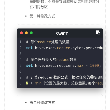
量的倍数，不然会导致取模结果相同继续分
在相同分区
第一种修改方式
# 每个
reduce
处理的数量
set
 hive.exec.
reduce
.bytes.per.reduce
# 每个任务最大的
reduce
数量
set
 hive.exec.reducers.
max
 = 
1009
;
# 计算reducer数的公式，根据任务的需要调整
N
 = 
min
（设置的最大数，总数量数/每个
reduce
第二种修改方式