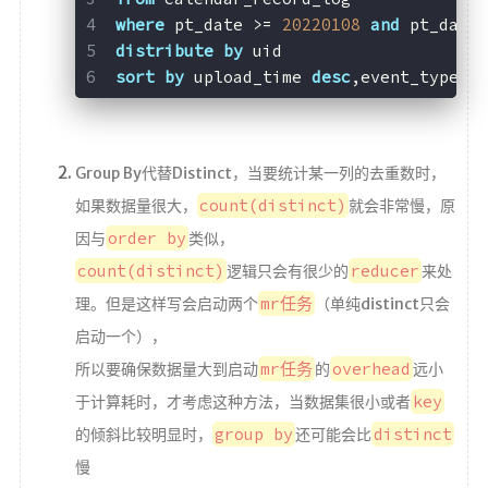
where
 pt_date >= 
20220108
and
 pt_date
distribute
by
 uid
sort
by
 upload_time 
desc
,event_type 
d
Group By代替Distinct，当要统计某一列的去重数时，
count(distinct)
如果数据量很大，
就会非常慢，原
order by
因与
类似，
count(distinct)
reducer
逻辑只会有很少的
来处
mr任务
理。但是这样写会启动两个
（单纯distinct只会
启动一个），
mr任务
overhead
所以要确保数据量大到启动
的
远小
key
于计算耗时，才考虑这种方法，当数据集很小或者
group by
distinct
的倾斜比较明显时，
还可能会比
慢