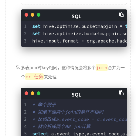
set
 hive.optimize.bucketmapjoin = 
tru
set
 hive.optimeize.bucketmapjoin.sort
hive.input.format = org.apache.hadoop
join
多表join时key相同，这种情况会将多个
合并为一
mr 任务
个
来处理
# 举个例子
# 如果下面两个join的条件不相同  
# 比如改成a.event_code = c.event_code  
# 就会拆成两个MR job计算
select
 a.event_type,a.event_code,a.ev