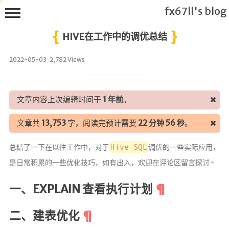
fx67ll's blog
HIVE在工作中的调优总结
2022-05-03
2,782 Views
T
h
文章内容上次编辑时间于
1 年前
。
i
s
文章共
13,753
字，阅读完预计需要
22 分钟 56 秒
。
f
x
Hive SQL
总结了一下在以往工作中，对于
调优的一些实际应用，
6
是日常积累的一些优化技巧，如有出入，欢迎在评论区留言探讨~
7
l
一、EXPLAIN 查看执行计划
l's
B
l
二、建表优化
o