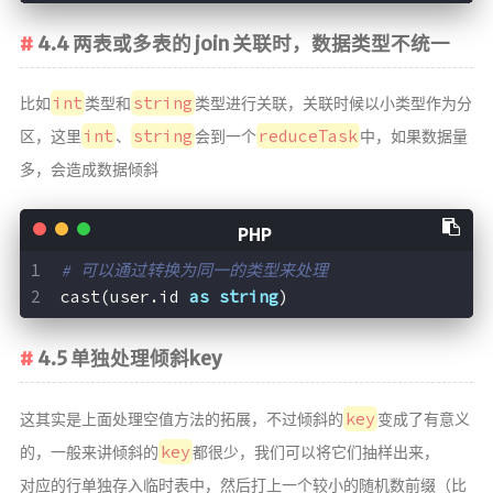
4.4 两表或多表的 join 关联时，数据类型不统一
int
string
比如
类型和
类型进行关联，关联时候以小类型作为分
int
string
reduceTask
区，这里
、
会到一个
中，如果数据量
多，会造成数据倾斜
# 可以通过转换为同一的类型来处理
cast(user.id 
as
string
)
4.5 单独处理倾斜key
key
这其实是上面处理空值方法的拓展，不过倾斜的
变成了有意义
key
的，一般来讲倾斜的
都很少，我们可以将它们抽样出来，
对应的行单独存入临时表中，然后打上一个较小的随机数前缀（比