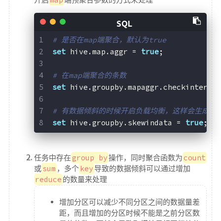
# 是否在map端聚合，默认为true
set
 hive.map.aggr = 
true
;
# 在map端聚合的条数
set
 hive.groupby.mapaggr.checkinterve
# 有数据倾斜的时候开启负载均衡，这样会生成两个
set
 hive.groupby.skewindata = 
true
;
任务中存在
group by
操作，同时聚合函数为
count
或
sum
，多个
key
导致的数据倾斜可以通过增加
reduce
的数量来处理
增加分区可以减少不同分区之间的数据量差
距，而且增加的分区时候不能是之前分区数