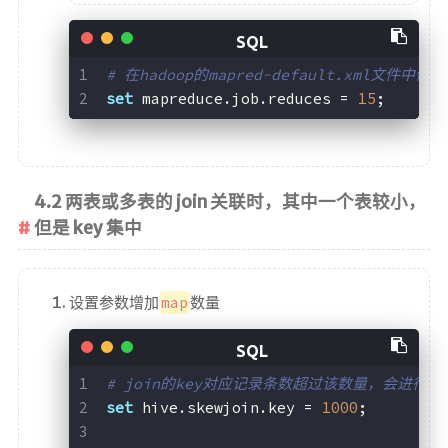
# 在hadoop的mapred-default.xml文件中修改
set
 mapreduce.job.reduces = 
15
;
4.2 两表或多表的 join 关联时，其中一个表较小，
但是 key 集中
设置参数增加
map
数量
# join的key对应记录条数超过该数量，会进行分
set
 hive.skewjoin.key = 
1000
;