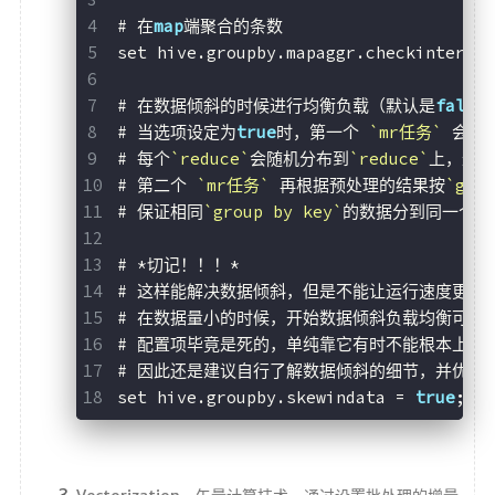
# 在
map
端聚合的条数
set hive.groupby.mapaggr.checkinterve
# 在数据倾斜的时候进行均衡负载（默认是
false
# 当选项设定为
true
时，第一个 
`mr任务`
 会将
# 每个
`reduce`
会随机分布到
`reduce`
上，这
# 第二个 
`mr任务`
 再根据预处理的结果按
`gro
# 保证相同
`group by key`
的数据分到同一个
`
# *切记！！！* 
# 这样能解决数据倾斜，但是不能让运行速度更快 
# 在数据量小的时候，开始数据倾斜负载均衡可能
# 配置项毕竟是死的，单纯靠它有时不能根本上解
# 因此还是建议自行了解数据倾斜的细节，并优化查
set hive.groupby.skewindata = 
true
;