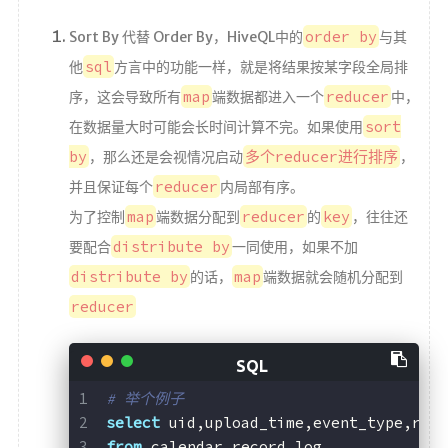
order by
Sort By 代替 Order By，HiveQL中的
与其
sql
他
方言中的功能一样，就是将结果按某字段全局排
map
reducer
序，这会导致所有
端数据都进入一个
中，
sort
在数据量大时可能会长时间计算不完。如果使用
by
多个reducer进行排序
，那么还是会视情况启动
，
reducer
并且保证每个
内局部有序。
map
reducer
key
为了控制
端数据分配到
的
，往往还
distribute by
要配合
一同使用，如果不加
distribute by
map
的话，
端数据就会随机分配到
reducer
# 举个例子
select
 uid,upload_time,event_type,rec
from
 calendar_record_log