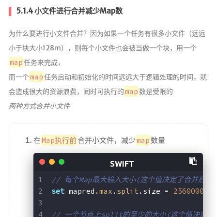
5.1.4 小文件进行合并减少Map数
为什么要进行小文件合并？因为如果一个任务有很多小文件（远远
小于块大小128m），则每个小文件也会被当做一个块，用一个
map
任务来完成，
map
而一个
任务启动和初始化的时间远远大于逻辑处理的时间，就
map
会造成很大的资源浪费，同时可执行的
数是受限的
两种方式合并小文件
在
Map执行前
合并小文件，减少
map
数量
// 每个Map最大输入大小(这个值决定了合并后文
set
 mapred.
max
.
split
.size = 
256000000
// 一个节点上split的至少的大小(这个值决定了