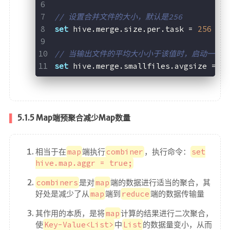
// 设置合并文件的大小，默认是256
set
 hive.merge.size.per.task = 
256
 * 
// 当输出文件的平均大小小于该值时，启动一个独立的`
set
 hive.merge.smallfiles.avgsize = 
1
5.1.5 Map端预聚合减少Map数量
相当于在
map
端执行
combiner
，执行命令：
set
hive.map.aggr = true;
combiners
是对
map
端的数据进行适当的聚合，其
好处是减少了从
map
端到
reduce
端的数据传输量
其作用的本质，是将
map
计算的结果进行二次聚合，
使
Key-Value<List>
中
List
的数据量变小，从而