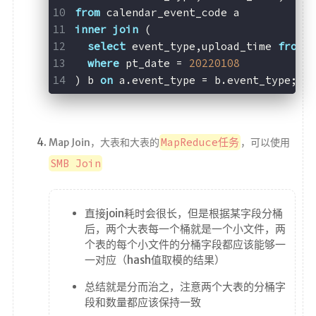
from
 calendar_event_code a
inner
join
 (
select
 event_type,upload_time 
from
 
where
 pt_date = 
20220108
) b 
on
 a.event_type = b.event_type;
MapReduce任务
Map Join，大表和大表的
，可以使用
SMB Join
直接join耗时会很长，但是根据某字段分桶
后，两个大表每一个桶就是一个小文件，两
个表的每个小文件的分桶字段都应该能够一
一对应（hash值取模的结果）
总结就是分而治之，注意两个大表的分桶字
段和数量都应该保持一致