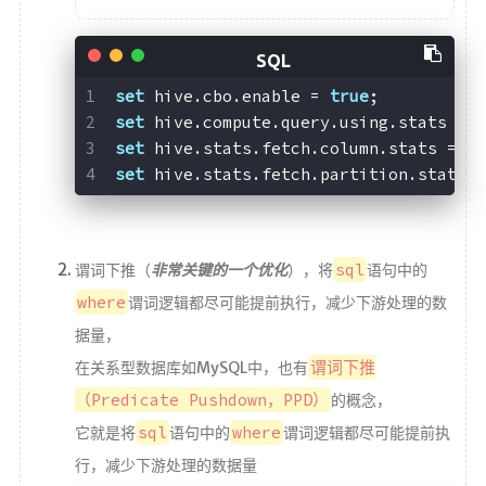
set
 hive.cbo.enable = 
true
;
set
 hive.compute.query.using.stats = 
set
 hive.stats.fetch.column.stats = 
t
set
 hive.stats.fetch.partition.stats 
sql
谓词下推（
非常关键的一个优化
），将
语句中的
where
谓词逻辑都尽可能提前执行，减少下游处理的数
据量，
谓词下推
在关系型数据库如MySQL中，也有
（Predicate Pushdown，PPD）
的概念，
sql
where
它就是将
语句中的
谓词逻辑都尽可能提前执
行，减少下游处理的数据量