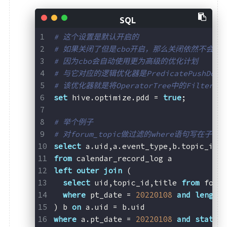
# 这个设置是默认开启的 
# 如果关闭了但是cbo开启，那么关闭依然不会生效
# 因为cbo会自动使用更为高级的优化计划  
# 与它对应的逻辑优化器是PredicatePushDown
# 该优化器就是将OperatorTree中的FilterOp
set
 hive.optimize.pdd = 
true
;
# 举个例子
# 对forum_topic做过滤的where语句写在子
select
 a.uid,a.event_type,b.topic_id,
from
 calendar_record_log a
left
outer
join
 (
select
 uid,topic_id,title 
from
 foru
where
 pt_date = 
20220108
and
length
) b 
on
 a.uid = b.uid
where
 a.pt_date = 
20220108
and
status