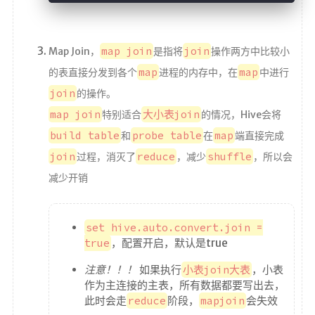
map join
join
Map Join，
是指将
操作两方中比较小
map
map
的表直接分发到各个
进程的内存中，在
中进行
join
的操作。
map join
大小表join
特别适合
的情况，Hive会将
build table
probe table
map
和
在
端直接完成
join
reduce
shuffle
过程，消灭了
，减少
，所以会
减少开销
set hive.auto.convert.join =
true
，配置开启，默认是true
注意！！！
如果执行
小表join大表
，小表
作为主连接的主表，所有数据都要写出去，
此时会走
reduce
阶段，
mapjoin
会失效