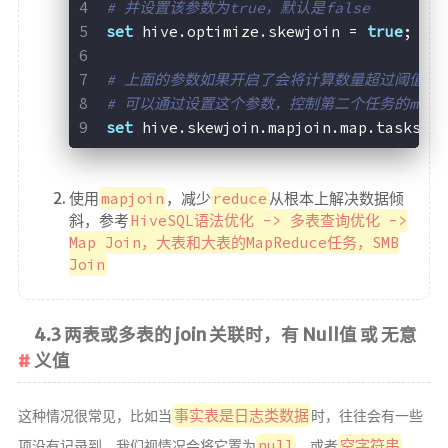
# 并设置该参数为true，默认是false
set
 hive.optimize.skewjoin = 
true
;
# 上面的参数如果开启了会将计算数量超过阈值的ke
# 可以通过设置这个参数，控制第二个任务的mappe
set
 hive.skewjoin.mapjoin.map.tasks =
使用
mapjoin
，减少
reduce
从根本上解决数据倾
斜，参考
HiveSQL语法优化 -> 多表查询优化 ->
Map Join，大表和大表的MapReduce任务，SMB
Join
4.3 两表或多表的 join 关联时，有 Null值 或 无意
义值
事实表是日志类数据
这种情况很常见，比如当
时，往往会有一些
null
空字符串
项没有记录到，我们视情况会将它置为
，或者
、