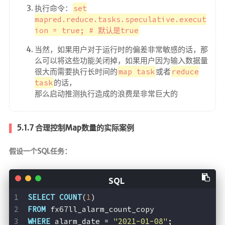
执行命令：
set
mapred.reduce.tasks.speculative.execut
ion = true; # 默认是true
当然，如果用户对于运行时的偏差非常敏感的话，那
么可以将这些功能关闭掉，如果用户因为输入数据量
很大而需要执行长时间的
map task
或者
reduce
task
的话，
那么启动推测执行造成的浪费是非常巨大的
5.1.7 合理控制Map数量的实际案例
假设一个SQL任务：
SELECT
COUNT
(
1
) 
FROM
 fx67ll_alarm_count_copy
WHERE
 alarm_date = 
"2021-01-08"
;