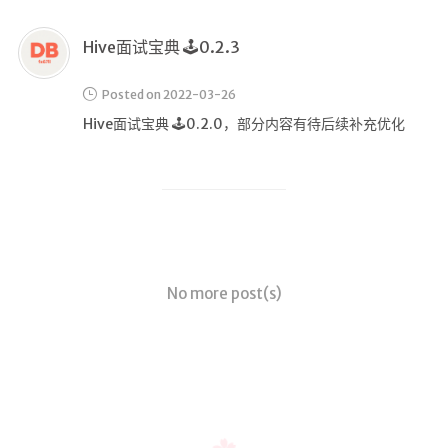
在线简历
留言板
Hive面试宝典 🕹️0.2.3
个人作品
Posted on 2022-03-26
监控
Hive面试宝典 🕹️0.2.0，部分内容有待后续补充优化
系统状态
服务监控
关于
我
No more post(s)
MAP
RSS
奖励一杯