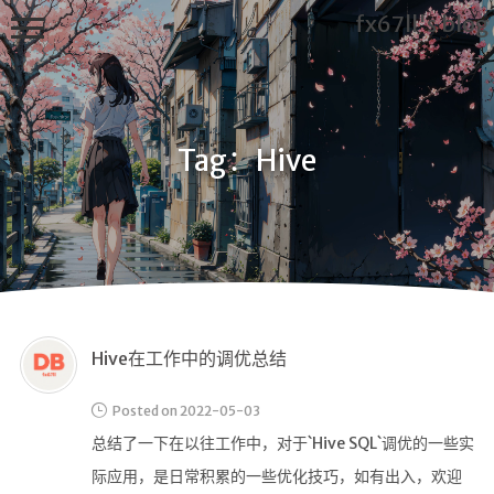
fx67ll's blog
Tag：Hive
T
h
i
s
f
x
6
Hive在工作中的调优总结
7
l
l's
Posted on 2022-05-03
B
总结了一下在以往工作中，对于`Hive SQL`调优的一些实
l
际应用，是日常积累的一些优化技巧，如有出入，欢迎
o