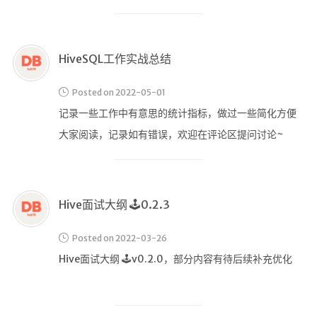
g!
在评论区留言探讨~
HiveSQL工作实战总结
Posted on 2022-05-01
记录一些工作中有意思的统计指标，做过一些简化方便
首页
大家阅读，记录如有错误，欢迎在评论区提问讨论~
文章
归档
分类
Hive面试大纲 🕹️0.2.3
标签
Posted on 2022-03-26
Hive面试大纲 🕹️v0.2.0，部分内容有待后续补充优化
心情
相册