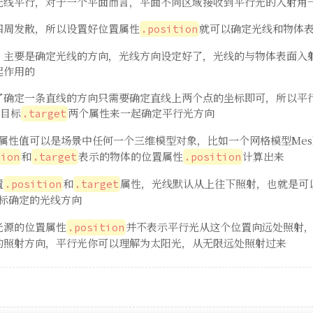
光线平行，对于一个平面而言，平面不同区域接收到平行光的入射角
四周发散，所以设置好位置属性
就可以确定光线和物体
.position
，主要是确定光线的方向，光线方向设定好了，光线的与物体表面入
起作用的
了确定一条直线的方向只需要确定直线上两个点的坐标即可，所以平
目标
两个属性来一起确定平行光方向
.target
属性值可以是场景中任何一个三维模型对象，比如一个网格模型Mes
和
表示的物体的位置属性
计算出来
tion
.target
.position
置
和
属性，光线默认从上往下照射，也就是可
.position
.target
标确定的光线方向
光源的位置属性
并不表示平行光从这个位置向远处照射
.position
的照射方向，平行光你可以理解为太阳光，从无限远处照射过来