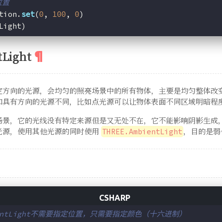
位置
tion.
set
(
0
, 
100
, 
0
)
Light)
Light
方向的光源，会均匀的照亮场景中的所有物体，主要是均匀整体改变Th
和具有方向的光源不同，比如点光源可以让物体表面不同区域明暗程
场景，它的光线没有特定来源但是又无处不在，它不能影响阴影生成
光源，使用其他光源的同时使用
，目的是弱
THREE.AmbientLight
mbientLight不需要指定位置，只需要指定颜色（十六进制）