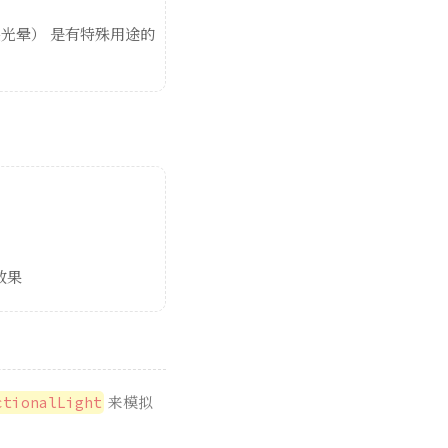
聚光源投影计算代码示例
光投影计算的常用属性
光晕） 是有特殊用途的
效果
来模拟
ctionalLight