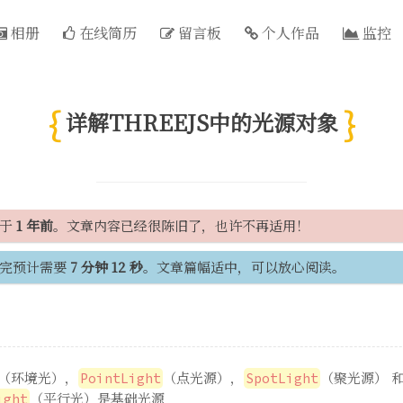
相册
在线简历
留言板
个人作品
监控
详解THREEJS中的光源对象
间于
1 年前
。文章内容已经很陈旧了，也许不再适用！
完预计需要
7 分钟 12 秒
。文章篇幅适中，可以放心阅读。
（环境光），
（点光源），
（聚光源） 
PointLight
SpotLight
（平行光）是基础光源
ight