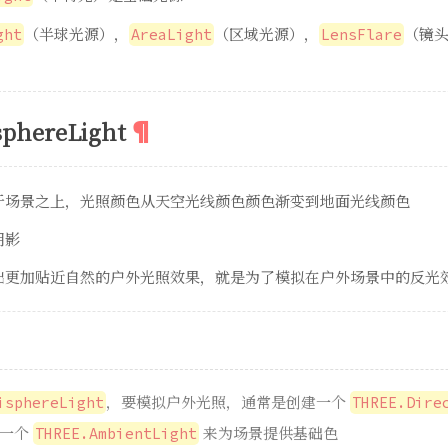
（半球光源），
（区域光源），
（镜头
ght
AreaLight
LensFlare
hereLight
于场景之上，光照颜色从天空光线颜色颜色渐变到地面光线颜色
阴影
出更加贴近自然的户外光照效果，就是为了模拟在户外场景中的反光
，要模拟户外光照，通常是创建一个
isphereLight
THREE.Dire
加一个
来为场景提供基础色
THREE.AmbientLight