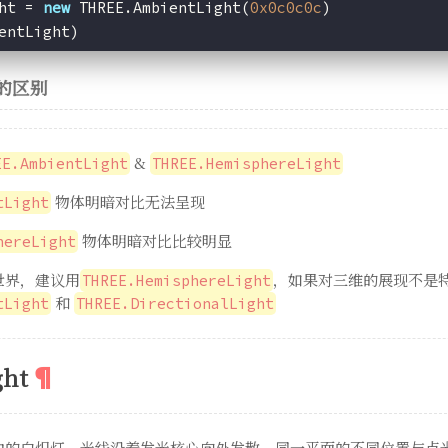
ht = 
new
 THREE.AmbientLight(
0x0c0c0c
)
entLight)
的区别
&
EE.AmbientLight
THREE.HemisphereLight
物体明暗对比无法呈现
tLight
物体明暗对比比较明显
hereLight
世界，建议用
，如果对三维的展现不是
THREE.HemisphereLight
和
tLight
THREE.DirectionalLight
ght
中的白炽灯，光线沿着发光核心向外发散，同一平面的不同位置与点