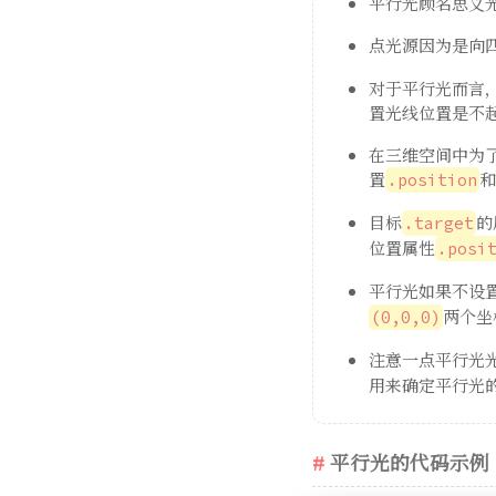
平行光顾名思义
点光源因为是向
对于平行光而言
置光线位置是不
在三维空间中为
置
和
.position
目标
的
.target
位置属性
.posi
平行光如果不设
两个坐
(0,0,0)
注意一点平行光
用来确定平行光
平行光的代码示例