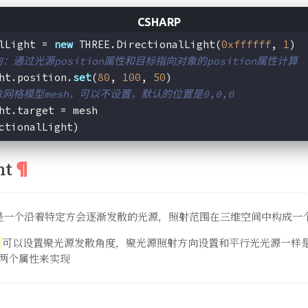
lLight = 
new
 THREE.DirectionalLight(
0xffffff
, 
1
)
：通过光源position属性和目标指向对象的position属性计算
ht.position.
set
(
80
, 
100
, 
50
)
象网格模型mesh，可以不设置，默认的位置是0,0,0
ht.target = mesh
ctionalLight)
ht
是一个沿着特定方会逐渐发散的光源，照射范围在三维空间中构成一
可以设置聚光源发散角度，聚光源照射方向设置和平行光光源一样
e
两个属性来实现