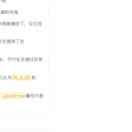
一样
表面的夹角
射角就确定了，仅仅设
行光提供了位
h，平行光会通过自身
以认为
和
(0,1,0)
，
属性只是
.position