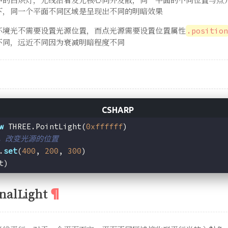
下，同一个平面不同区域是呈现出不同的明暗效果
环境光不需要设置光源位置，而点光源需要设置位置属性
.position
不同，远近不同因为衰减明暗程度不同
w
 THREE.PointLight(
0xffffff
)
置，改变光源的位置
.
set
(
400
, 
200
, 
300
)
t)
nalLight