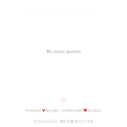
No more post(s)
Powered
by
Halo
•
Crafted with
by
LIlGG
© 2026 fx67ll
皖ICP备18017174号