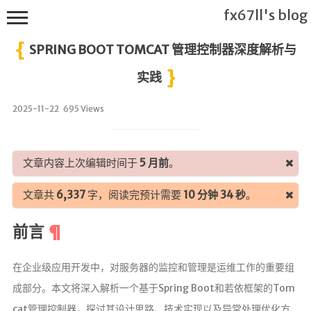
fx67ll's blog
SPRING BOOT TOMCAT 管理控制器深度解析与
实践
2025-11-22
695 Views
T
h
i
文章内容上次编辑时间于
5 月前
。
s
f
文章共
6,337
字，阅读完预计需要
10 分钟 34 秒
。
x
6
7
前言
l
l's
在企业级应用开发中，对服务器的监控和管理是运维工作的重要组
B
l
成部分。本文将深入解析一个基于Spring Boot和若依框架的Tom
o
cat管理控制器，探讨其设计思路、技术实现以及异常处理优化方