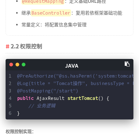
@RequestMapping
：定义基础URL路径
继承
BaseController
：复用若依框架基础功能
常量定义：将配置信息集中管理
2.2 权限控制
@PreAuthorize("@ss.hasPermi('system:tomcat:
@Log(title = "Tomcat操作", businessType = Bu
@PostMapping("/start")
public
 AjaxResult 
startTomcat
()
{
// 业务逻辑
}
权限控制实现：