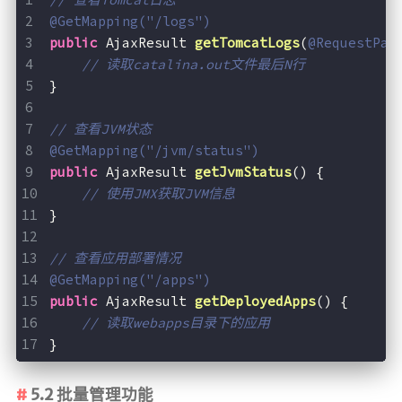
@GetMapping("/logs")
public
 AjaxResult 
getTomcatLogs
(
@RequestPar
// 读取catalina.out文件最后N行
}
// 查看JVM状态
@GetMapping("/jvm/status")
public
 AjaxResult 
getJvmStatus
()
{
// 使用JMX获取JVM信息
}
// 查看应用部署情况
@GetMapping("/apps")
public
 AjaxResult 
getDeployedApps
()
{
// 读取webapps目录下的应用
}
5.2 批量管理功能