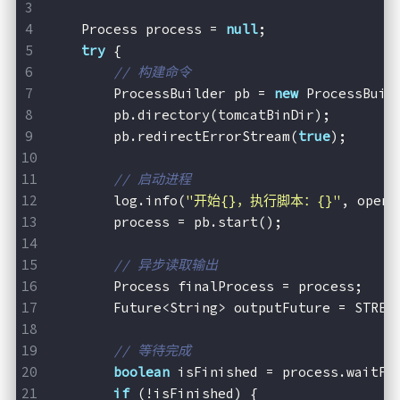
    Process process = 
null
;
try
 {
// 构建命令
        ProcessBuilder pb = 
new
 ProcessBuil
        pb.directory(tomcatBinDir);
        pb.redirectErrorStream(
true
);
// 启动进程
        log.info(
"开始{}，执行脚本：{}"
, opera
        process = pb.start();
// 异步读取输出
        Process finalProcess = process;
        Future<String> outputFuture = STREA
// 等待完成
boolean
 isFinished = process.waitFo
if
 (!isFinished) {