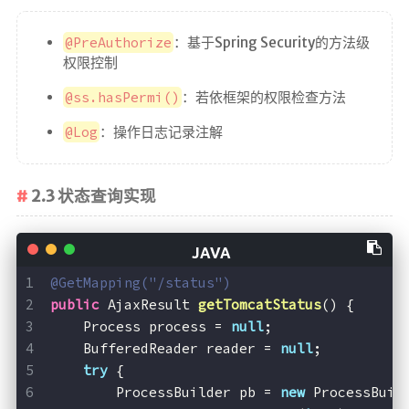
@PreAuthorize
：基于Spring Security的方法级
权限控制
@ss.hasPermi()
：若依框架的权限检查方法
@Log
：操作日志记录注解
2.3 状态查询实现
@GetMapping("/status")
public
 AjaxResult 
getTomcatStatus
()
{
    Process process = 
null
;
    BufferedReader reader = 
null
;
try
 {
        ProcessBuilder pb = 
new
 ProcessBuil