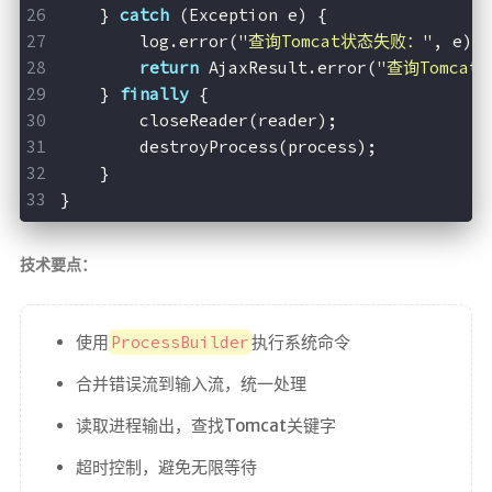
    } 
catch
 (Exception e) {
        log.error(
"查询Tomcat状态失败："
, e);
return
 AjaxResult.error(
"查询Tomca
    } 
finally
 {
        closeReader(reader);
        destroyProcess(process);
    }
}
技术要点：
使用
ProcessBuilder
执行系统命令
合并错误流到输入流，统一处理
读取进程输出，查找Tomcat关键字
超时控制，避免无限等待