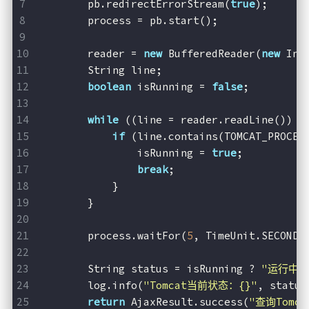
        pb.redirectErrorStream(
true
);
        process = pb.start();
        reader = 
new
 BufferedReader(
new
 Inp
        String line;
boolean
 isRunning = 
false
;
while
 ((line = reader.readLine()) !
if
 (line.contains(TOMCAT_PROCES
                isRunning = 
true
;
break
;
            }
        }
        process.waitFor(
5
, TimeUnit.SECONDS
        String status = isRunning ? 
"运行中"
        log.info(
"Tomcat当前状态：{}"
, status
return
 AjaxResult.success(
"查询Tomc