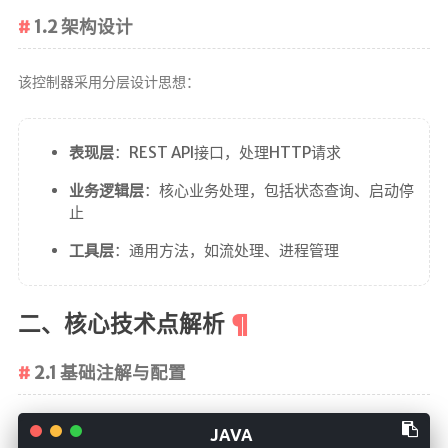
在线简历
1.2 架构设计
留言板
个人作品
该控制器采用分层设计思想：
监控
系统状态
表现层
：REST API接口，处理HTTP请求
服务监控
业务逻辑层
：核心业务处理，包括状态查询、启动停
止
日常通勤
工具层
：通用方法，如流处理、进程管理
关于
二、核心技术点解析
我
MAP
2.1 基础注解与配置
RSS