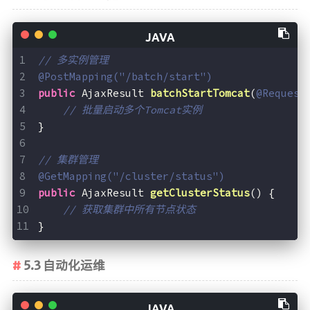
// 多实例管理
@PostMapping("/batch/start")
public
 AjaxResult 
batchStartTomcat
(
@Request
// 批量启动多个Tomcat实例
}
// 集群管理
@GetMapping("/cluster/status")
public
 AjaxResult 
getClusterStatus
()
{
// 获取集群中所有节点状态
}
5.3 自动化运维