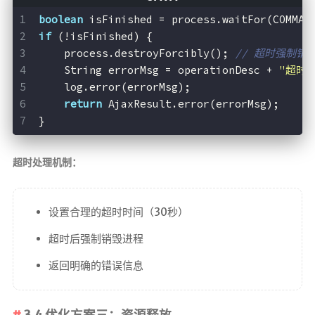
boolean
 isFinished = process.waitFor(COMMAN
if
 (!isFinished) {
    process.destroyForcibly(); 
// 超时强制销
    String errorMsg = operationDesc + 
"超时（
    log.error(errorMsg);
return
 AjaxResult.error(errorMsg);
}
超时处理机制：
设置合理的超时时间（30秒）
超时后强制销毁进程
返回明确的错误信息