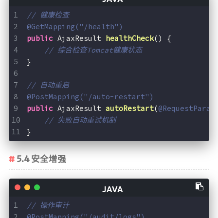
// 健康检查
@GetMapping("/health")
public
 AjaxResult 
healthCheck
()
{
// 综合检查Tomcat健康状态
}
// 自动重启
@PostMapping("/auto-restart")
public
 AjaxResult 
autoRestart
(
@RequestParam
// 失败自动重试机制
}
5.4 安全增强
// 操作审计
@PostMapping("/audit/logs")