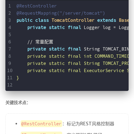
@RestController
奖励一杯
咖啡
@RequestMapping("/server/tomcat")
public
class
TomcatController
extends
BaseC
©
private
static
final
 Logger log = Logge
2
0
    // 常量配置
2
6
private
static
final
 String TOMCAT_BIN_
f
    private static final int COMMAND_TIMEOU
x
    private static final String TOMCAT_PROC
6
7
    private static final ExecutorService ST
l
}
l
关键技术点：
@RestController
：标记为REST风格控制器