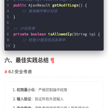
public
 AjaxResult 
getAuditLogs
()
{
// 查询操作审计日志
}
// IP白名单
private
boolean
isAllowedIp
(String ip)
{
// 检查IP是否在白名单中
}
六、最佳实践总结
6.1 安全考虑
权限最小化
：严格控制操作权限
输入验证
：验证所有外部输入