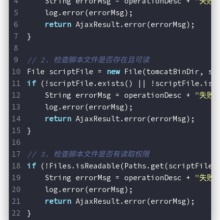
    String errorMsg = operationDesc + 
"失败：
    log.error(errorMsg);
return
 AjaxResult.error(errorMsg);
}
// 2. 检查脚本文件是否存在且可读
File scriptFile = 
new
 File(tomcatBinDir, sc
if
 (!scriptFile.exists() || !scriptFile.isF
    String errorMsg = operationDesc + 
"失败
    log.error(errorMsg);
return
 AjaxResult.error(errorMsg);
}
// 3. 检查脚本文件是否有读取权限
if
 (!Files.isReadable(Paths.get(scriptFile.
    String errorMsg = operationDesc + 
"失败
    log.error(errorMsg);
return
 AjaxResult.error(errorMsg);
}