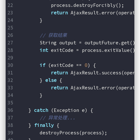
            process.destroyForcibly();
return
 AjaxResult.error(operati
        }
// 获取结果
        String output = outputFuture.get();
int
 exitCode = process.exitValue();
if
 (exitCode == 
0
) {
return
 AjaxResult.success(opera
        } 
else
 {
return
 AjaxResult.error(operati
        }
    } 
catch
 (Exception e) {
// 异常处理...
    } 
finally
 {
        destroyProcess(process);