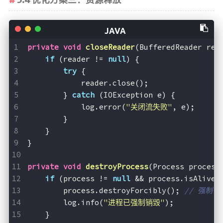
3.4 优化方案三：资源释放
private
void
closeReader
(BufferedReader rea
if
 (reader != 
null
) {
try
 {
            reader.close();
        } 
catch
 (IOException e) {
            log.error(
"关闭流失败"
, e);
        }
    }
}
private
void
destroyProcess
(Process process
if
 (process != 
null
 && process.isAlive(
        process.destroyForcibly(); 
// 强制
        log.info(
"进程已强制销毁"
);
    }