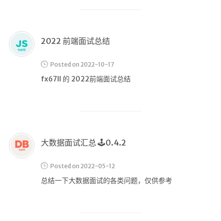
g!
打卡系统，方便自动统计老婆想要知道的各类数据。做
的过程中就遇到了几个还挺有意思的SQL，这里写成一
篇博文，方便后期练习~
2022 前端面试总结
Posted on 2022-10-17
fx67ll 的 2022前端面试总结
首页
文章
归档
分类
大数据面试汇总 🕹️0.4.2
标签
Posted on 2022-05-12
总结一下大数据面试的各类问题，仅供参考
心情
相册