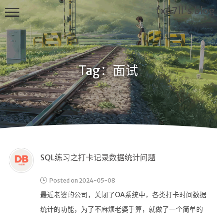
fx67ll's blog
Tag：面试
T
h
i
s
f
x
6
SQL练习之打卡记录数据统计问题
7
l
l's
Posted on 2024-05-08
B
最近老婆的公司，关闭了OA系统中，各类打卡时间数据
l
统计的功能，为了不麻烦老婆手算，就做了一个简单的
o