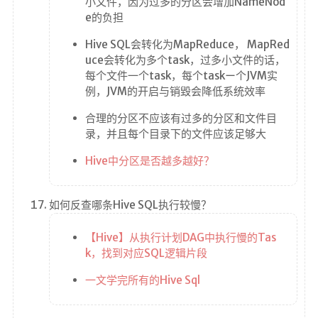
小文件，因为过多的分区会增加NameNod
e的负担
Hive SQL会转化为MapReduce， MapRed
uce会转化为多个task，过多小文件的话，
每个文件一个task，每个taskー个JVM实
例，JVM的开启与销毀会降低系统效率
合理的分区不应该有过多的分区和文件目
录，并且每个目录下的文件应该足够大
Hive中分区是否越多越好？
如何反查哪条Hive SQL执行较慢？
【Hive】从执行计划DAG中执行慢的Tas
k，找到对应SQL逻辑片段
一文学完所有的Hive Sql