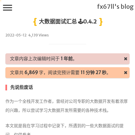
fx67ll's blog
大数据面试汇总 🕹️0.4.2
2022-05-12
4,139 Views
T
h
文章内容上次编辑时间于
1 年前
。
i
s
文章共
6,869
字，阅读完预计需要
11 分钟 27 秒
。
f
x
先说些废话
6
7
作为一个全栈开发工作者，曾经对公司专职的大数据开发有着浓厚
l
的兴趣，所以尝试学习大数据开发所需要的各种技术栈。
l's
B
l
本文就是我在学习过程中记录下，所遇到的一些大数据面试的提
o
问，仅供参考。